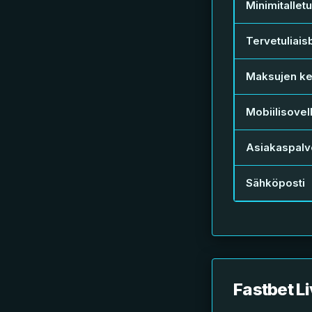
Minimitallet
Tervetuliai
Maksujen ke
Mobiilisovel
Asiakaspalv
Sähköposti
Fastbet L