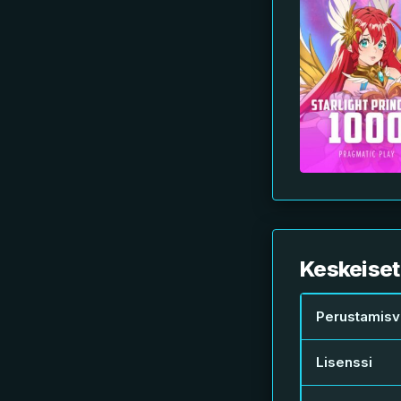
Keskeiset 
Perustamisv
Lisenssi