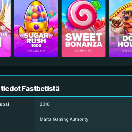
tiedot Fastbetistä
uosi
2016
Malta Gaming Authority