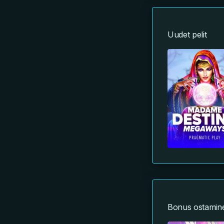
Uudet pelit
Bonus ostamin