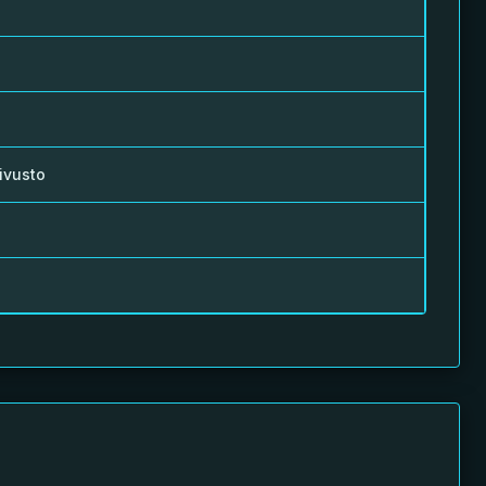
sivusto