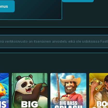
onus
ä verkkosivusto on itsenäinen arvostelu eikä ole sidoksissa Fastbet: