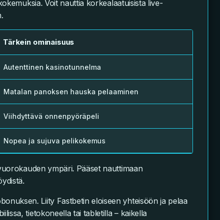
ikokemuksia. Voit nauttia korkealaatuisista live-
.
Tärkein ominaisuus
Autenttinen kasinotunnelma
Matalan panoksen hauska pelaaminen
Viihdyttävä onnenpyöräpeli
Nopea ja sujuva pelikokemus
nna vuorokauden ympäri. Pääset nauttimaan
öydistä.
bonuksen. Liity Fastbetin eloiseen yhteisöön ja pelaa
ssa, tietokoneella tai tabletilla – kaikella